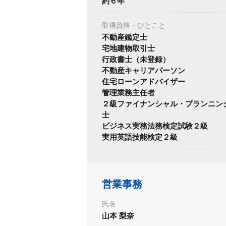
約６年
取得資格・ひとこと
不動産鑑定士
宅地建物取引士
行政書士（未登録）
不動産キャリアパーソン
住宅ローンアドバイザー
管理業務主任者
２級ファイナンシャル・プランニン
士
ビジネス実務法務検定試験２級
実用英語技能検定２級
営業事務
氏名
山本 梨奈