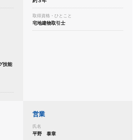
約３年
取得資格・ひとこと
宅地建物取引士
グ技能
営業
氏名
平野 泰章