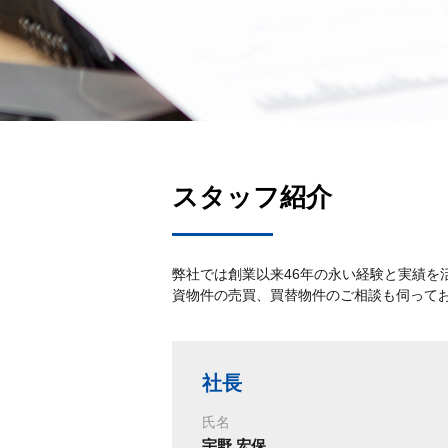
スタッフ紹介
弊社では創業以来46年の永い経験と実績を
資物件の売買、買替物件のご相談も伺って
社長
氏名
宇野 宏保