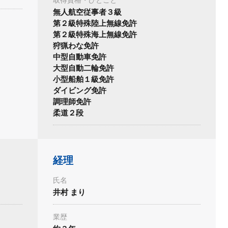
取得資格・ひとこと
無人航空従事者３級
第２級特殊陸上無線免許
第２級特殊海上無線免許
狩猟わな免許
中型自動車免許
大型自動二輪免許
小型船舶１級免許
ダイビング免許
調理師免許
柔道２段
経理
氏名
井村 まり
業歴