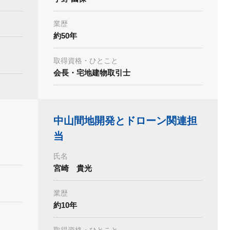
業歴
約50年
取得資格・ひとこと
会長・宅地建物取引士
中山間地開発とドローン関連担
当
氏名
宮崎 貴光
業歴
約10年